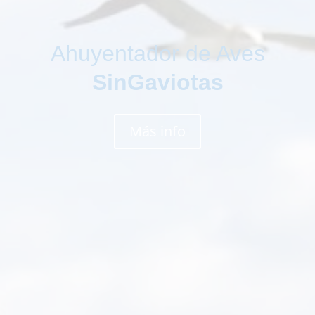
El ahuyenta aves más
cómodo y efectivo
SinGaviotas
Más info